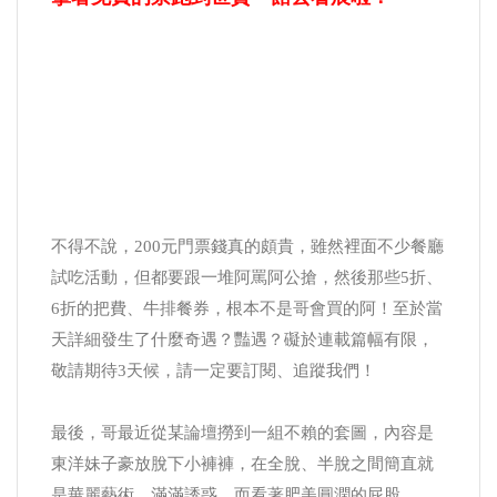
不得不說，200元門票錢真的頗貴，雖然裡面不少餐廳
試吃活動，但都要跟一堆阿罵阿公搶，然後那些5折、
6折的把費、牛排餐券，根本不是哥會買的阿！至於當
天詳細發生了什麼奇遇？豔遇？礙於連載篇幅有限，
敬請期待3天候，請一定要訂閱、追蹤我們！
最後，哥最近從某論壇撈到一組不賴的套圖，內容是
東洋妹子豪放脫下小褲褲，在全脫、半脫之間簡直就
是華麗藝術，滿滿誘惑，而看著肥美圓潤的屁股，