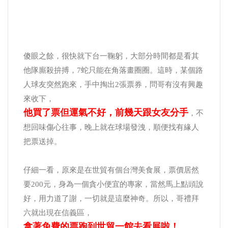
傻眼之餘，很快就下台一鞠躬，大部分時間都是看其
他隊廝殺拚搏，7蛇只能在角落畫圈圈。這時，某個路
人球友突然跑來，手中掏出2張票券，問哥有沒有興趣
來收下，
他買了票但運氣不好，前幾天跟女友分手
，不
想回味傷心往事，晚上就在球場發洩，順便找有緣人
把票送掉。
仔細一看，原來是在世貿有個台灣美食展，票價居然
要200元，身為一個貪小便宜的專家，當然馬上點頭說
好，用力道了謝，一切就是這麼神奇。所以，哥禮拜
六就出現在信義區，
拿著免費的票跑到世貿一館去看展啦！