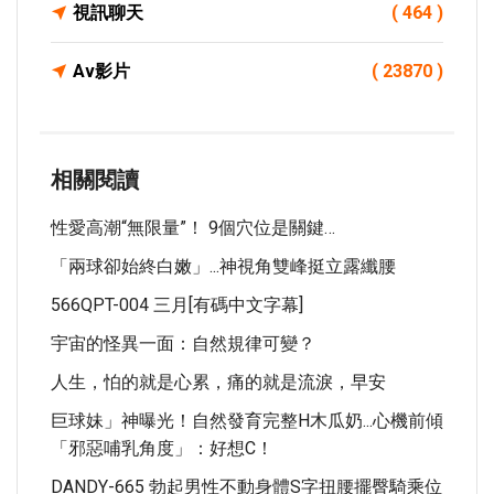
視訊聊天
( 464 )
Av影片
( 23870 )
相關閱讀
性愛高潮“無限量”！ 9個穴位是關鍵…
「兩球卻始終白嫩」...神視角雙峰挺立露纖腰
566QPT-004 三月[有碼中文字幕]
宇宙的怪異一面：自然規律可變？
人生，怕的就是心累，痛的就是流淚，早安
巨球妹」神曝光！自然發育完整H木瓜奶...心機前傾
「邪惡哺乳角度」：好想C！
DANDY-665 勃起男性不動身體S字扭腰擺臀騎乘位