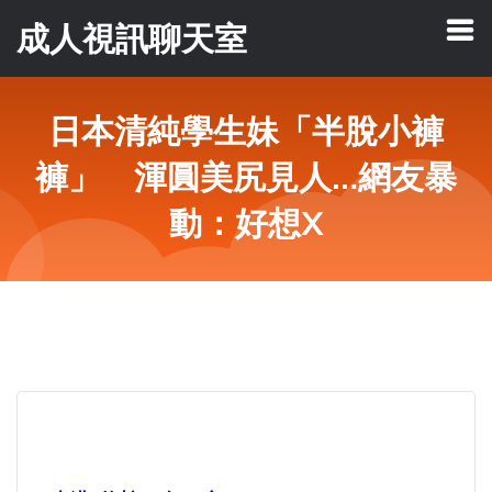
成人視訊聊天室
日本清純學生妹「半脫小褲
褲」 渾圓美尻見人…網友暴
動：好想X