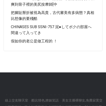
爽到骨子裡的美尻按摩師[中
把腳趾掰折被視為高貴，古代審美有多病態？真相
比想像的要殘酷
CHINASES SUB SSNI-757 泥●してボクの部屋へ
間違って入ってき
假如你的老公是做工程的 ！
.
.
.
.
.
.
.
.
.
.
.
.
.
.
.
.
.
.
.
.
.
.
.
.
線上交友聊天室
酷比情色,撩妺笑話
美女主播裸聊女,免費寂寞交