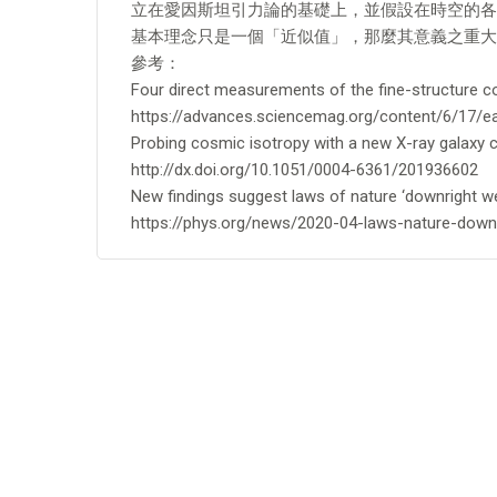
立在愛因斯坦引力論的基礎上，並假設在時空的各
基本理念只是一個「近似值」，那麼其意義之重大
參考：
Four direct measurements of the fine-structure co
https://advances.sciencemag.org/content/6/17/e
Probing cosmic isotropy with a new X-ray galaxy c
http://dx.doi.org/10.1051/0004-6361/201936602
New findings suggest laws of nature ‘downright we
https://phys.org/news/2020-04-laws-nature-down