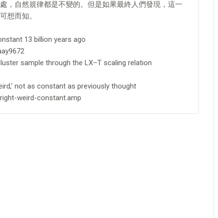
處，自然規律都是不變的。但是如果最終人們發現，這一
可想而知。
nstant 13 billion years ago
aay9672
luster sample through the LX–T scaling relation
ird,’ not as constant as previously thought
right-weird-constant.amp