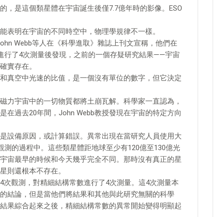
，是這個類星體在宇宙誕生後僅7.7億年時的影像。ESO
能表明在宇宙的不同時空中，物理學規律不一樣。
ka和John Webb等人在《科學進取》雜誌上刊文宣稱，他們在
進行了4次測量後發現，之前的一個存疑研究結果——宇宙
確實存在。
和真空中光速的比值，是一個沒有單位的數字，但它決定
磁力宇宙中的一切物質都將土崩瓦解。科學家一直認為，
過去20年間，John Webb教授發現在宇宙的特定方向
是設備原因，或計算錯誤。異常出現在當研究人員使用大
測的過程中。這些類星體距地球至少有120億至130億光
宇宙最早的時候和今天幾乎完全不同。那時沒有真正的星
星則還根本不存在。
4次觀測，對精細結構常數進行了4次測量。這4次測量本
的結論，但是當他們將結果和其他與此研究無關的科學
結果綜合起來之後，精細結構常數的異常開始變得明顯起