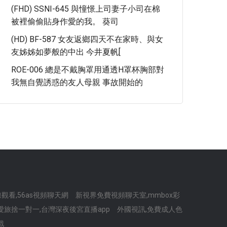
(FHD) SSNI-645 與憧憬上司妻子小司在棉
被裡偷偷貼身作愛的我。 葵司
(HD) BF-587 女友返鄉四天不在家時、與女
友姊姊如夢般的中出 今井夏帆[
ROE-006 總是不戴胸罩用通透H罩杯胸部對
我無自覺誘惑的友人母親 事故開始的
看,56as視頻聊天網
新視界免費視頻聊天室,mmbox彩
愛旅捨一對一,台灣深夜後宮直播app
外國視訊,免費成人色
戲