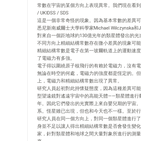
常數在宇宙的某個方向上表現異常。我們現在看到的
/ UKIDSS / SDS
這是一個非常奇怪的現象。因為基本常數的差異可
悉尼新南威爾士大學科學家Michael Wilczyns
對來自一個距地球約130億光年的類星體發出的光
不同方向上精細結構常數存在微小差異的現象可能
精細結構常數是電子在第一玻爾軌道上的運動速度
了電磁力有多強。
電子得以圍繞原子核飛行的有賴於電磁力，沒有電
無論在時空的何處，電磁力的強度都是恆定的。但是在
上，電磁力和精細結構常數出現了異常。
研究人員起初對此持懷疑態度，因為這種差異可能
型望遠鏡對遙遠宇宙中的高能天體——類星體進行觀
年。因此它們發出的光實際上來自嬰兒期的宇宙。
系。恆星雖已出現，但也和今天也不一樣。至於行
研究人員在同一個方向上，對同一個類星體進行了
身並不足以讓人得出精細結構常數是否會發生變化
家，針對類星體和地球之間大量對象所進行的測量