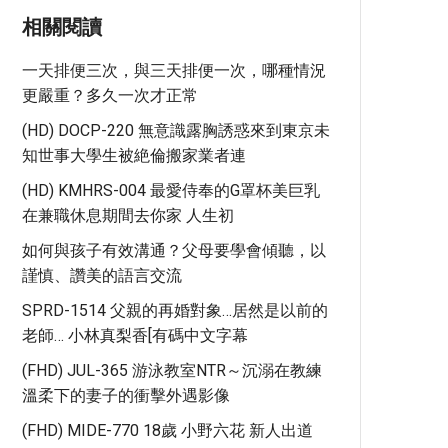
相關閱讀
一天排便三次，與三天排便一次，哪種情況
更嚴重？多久一次才正常
(HD) DOCP-220 無意識露胸誘惑來到東京未
知世事大學生被絶倫搬家業者連
(HD) KMHRS-004 最愛侍奉的G罩杯美巨乳
在兼職休息期間去你家 人生初
如何與孩子有效溝通？父母要學會傾聽，以
謹慎、讚美的語言交流
SPRD-1514 父親的再婚對象…居然是以前的
老師… 小林真梨香[有碼中文字幕
(FHD) JUL-365 游泳教室NTR～沉溺在教練
溫柔下的妻子的衝擊外遇影像
(FHD) MIDE-770 18歲 小野六花 新人出道