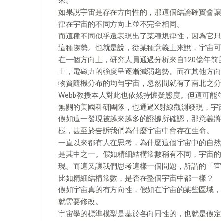
來。
如果說宇宙是存在方向性的，那這個結論確實會讓
律在宇宙的不同方向上並不完全相同。
而這種不同似乎還表現出了某種規律性，因為它只
這種趨勢。也就是說，從某種意義上來說，宇宙可
在一個方向上，研究人員通過分析來自120億年
上，電磁力的強度呈逐漸減弱趨勢。而在其他方向
物質隨機分布的均勻宇宙，忽然間就有了南北之分
Webb教授本人對此也依然持懷疑態度。但這可能並不
無關的美國科研團隊，也通過X射線觀測發現，宇
假如這一發現被越來越多的證據所確認，那意義將
樣，甚至於告訴我們為什麼宇宙中會存在生命。
一直以來都有人在思考，為什麼這個宇宙中的自然
是其中之一。假如精細結構常數稍有不同，宇宙的
現。而這又讓我們思考這樣一個問題，所謂的「宜
比如精細結構常數，是否在整個宇宙中都一樣？
假如宇宙真的有方向性，假如在宇宙的某些區域，
就需要修改。
宇宙學的標準模型是基於各向同性的，也就是假定