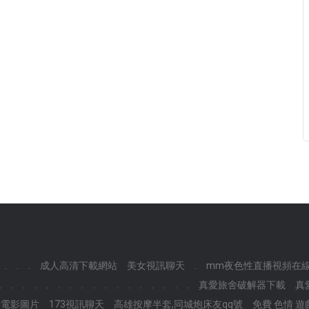
.
.
.
成人高清下載網站
美女視訊聊天
.
mm夜色性直播視頻在線觀
.
.
.
.
.
.
.
.
.
.
.
.
.
.
.
.
.
真愛旅舍破解器下載
真
情電影圖片
173視訊聊天
高雄按摩半套,同城炮床友qq號
免費 色情 遊