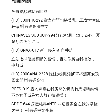
相關閱讀
免費視頻網站有哪些
(HD) 300NTK-292 甜言蜜語勾搭美乳志工女大生瘋
狂做愛[有碼高清中文
CHINASES SUB JUY-994 汗ばむ肌、燃える心、夏
祭りのあとに…。
(HD) GNAX-017 新・侵入者 向井藍
立刻改掉優柔寡斷的習慣，否則你將自我挫敗，一
事無成
(HD) 200GANA-2228 撩妹大師搭訕E罩杯漂亮女孩
回家開幹[有碼高清
PFES-019 露內褲窩在我房間的青梅竹馬壞嘴純情
不良妹子成為女人般狂抽猛插！
SDDE-644 房屋結界×NTR ～這個家全在我的掌控
之中！ ～[有碼中文字幕