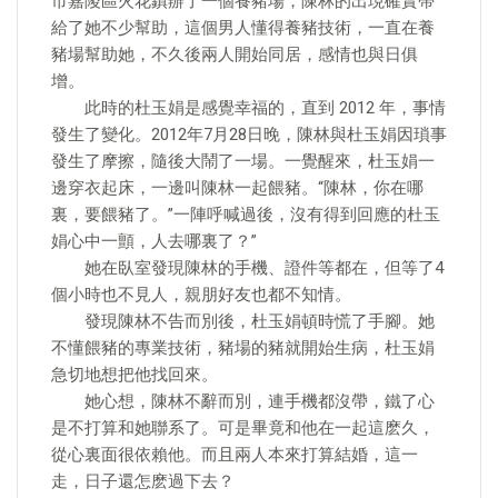
市嘉陵區火花鎮辦了一個養豬場，陳林的出現確實帶
給了她不少幫助，這個男人懂得養豬技術，一直在養
豬場幫助她，不久後兩人開始同居，感情也與日俱
增。
此時的杜玉娟是感覺幸福的，直到 2012 年，事情
發生了變化。2012年7月28日晚，陳林與杜玉娟因瑣事
發生了摩擦，隨後大鬧了一場。一覺醒來，杜玉娟一
邊穿衣起床，一邊叫陳林一起餵豬。“陳林，你在哪
裏，要餵豬了。”一陣呼喊過後，沒有得到回應的杜玉
娟心中一顫，人去哪裏了？”
她在臥室發現陳林的手機、證件等都在，但等了4
個小時也不見人，親朋好友也都不知情。
發現陳林不告而別後，杜玉娟頓時慌了手腳。她
不懂餵豬的專業技術，豬場的豬就開始生病，杜玉娟
急切地想把他找回來。
她心想，陳林不辭而別，連手機都沒帶，鐵了心
是不打算和她聯系了。可是畢竟和他在一起這麽久，
從心裏面很依賴他。而且兩人本來打算結婚，這一
走，日子還怎麽過下去？