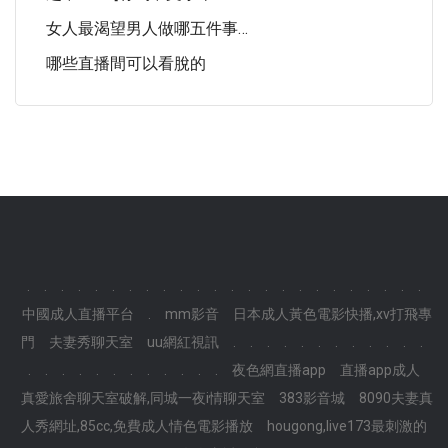
女人最渴望男人做哪五件事…
哪些直播間可以看脫的
.
.
.
.
.
.
.
.
.
.
.
.
.
.
.
.
.
.
.
.
.
.
.
.
中國成人直播平台
.
mm影音
日本成人黃色電影快播,xv打飛專
門
夫妻秀聊天室
uu網紅視訊
.
.
.
.
.
.
.
.
.
.
.
.
.
.
.
.
.
.
.
.
.
.
.
.
夜色網直播app
直播app成人
真愛旅舍聊天室破解,同城一夜i情聊天室
383影音城
8090夫妻真
人秀網址,85cc,免費成人情色電影播放
hougong,live173最刺激的