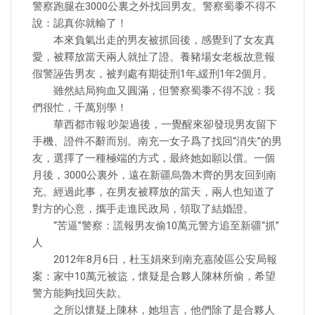
警察跑腿在3000公裏之外找回男友。警察蜀黍不得不
說：認真你就輸了！
本來負氣出走的男友被抓回後，感覺到了女友真
愛，被釋放當天兩人就扯了證。養豬場女老板故意報
假警誣告男友，被判處有期徒刑1年,緩刑1年2個月。
雖然結局狗血又圓滿，但警察蜀黍不得不說：我
們很忙，千萬別學！
華西都市報:吵架過後，一覺醒來卻發現男友留下
手機、證件不辭而別。南充一女子爲了找回“消失”的男
友，選擇了一種極端的方式，最終她如願以償。一個
月後，3000公裏外，遠在新疆烏魯木齊的男友回到南
充。經過此事，在男友被釋放的當天，兩人也知道了
對方的心意，攜手走進民政局，領取了結婚證。
“苦逼”警察：謊報男友偷10萬元警方追至新疆“抓”
人
2012年8月6日，杜玉娟來到南充嘉陵區公安局報
案：家中10萬元被盜，懷疑是合夥人陳林所偷，希望
警方能夠找回失款。
之所以懷疑上陳林，她坦言，他們除了是合夥人