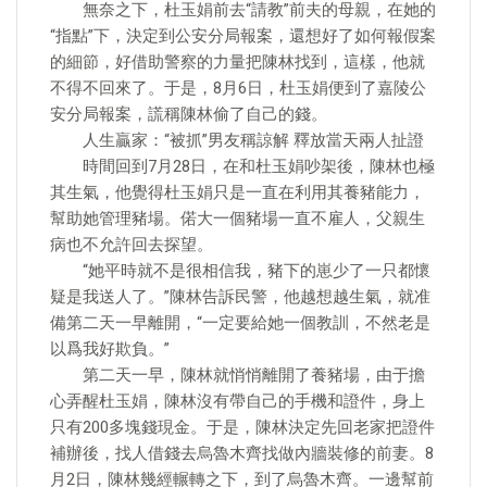
無奈之下，杜玉娟前去“請教”前夫的母親，在她的
“指點”下，決定到公安分局報案，還想好了如何報假案
的細節，好借助警察的力量把陳林找到，這樣，他就
不得不回來了。于是，8月6日，杜玉娟便到了嘉陵公
安分局報案，謊稱陳林偷了自己的錢。
人生贏家：“被抓”男友稱諒解 釋放當天兩人扯證
時間回到7月28日，在和杜玉娟吵架後，陳林也極
其生氣，他覺得杜玉娟只是一直在利用其養豬能力，
幫助她管理豬場。偌大一個豬場一直不雇人，父親生
病也不允許回去探望。
“她平時就不是很相信我，豬下的崽少了一只都懷
疑是我送人了。”陳林告訴民警，他越想越生氣，就准
備第二天一早離開，“一定要給她一個教訓，不然老是
以爲我好欺負。”
第二天一早，陳林就悄悄離開了養豬場，由于擔
心弄醒杜玉娟，陳林沒有帶自己的手機和證件，身上
只有200多塊錢現金。于是，陳林決定先回老家把證件
補辦後，找人借錢去烏魯木齊找做內牆裝修的前妻。8
月2日，陳林幾經輾轉之下，到了烏魯木齊。一邊幫前