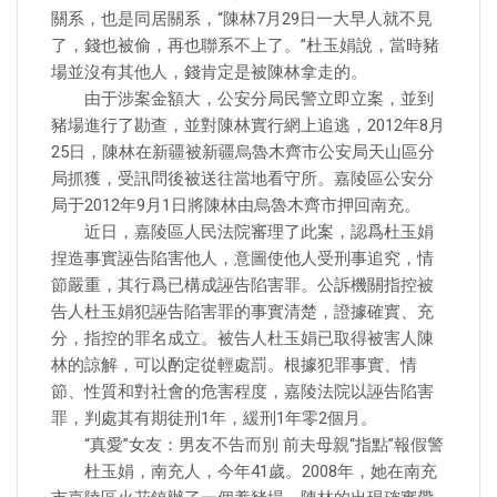
關系，也是同居關系，“陳林7月29日一大早人就不見
了，錢也被偷，再也聯系不上了。”杜玉娟說，當時豬
場並沒有其他人，錢肯定是被陳林拿走的。
由于涉案金額大，公安分局民警立即立案，並到
豬場進行了勘查，並對陳林實行網上追逃，2012年8月
25日，陳林在新疆被新疆烏魯木齊市公安局天山區分
局抓獲，受訊問後被送往當地看守所。嘉陵區公安分
局于2012年9月1日將陳林由烏魯木齊市押回南充。
近日，嘉陵區人民法院審理了此案，認爲杜玉娟
捏造事實誣告陷害他人，意圖使他人受刑事追究，情
節嚴重，其行爲已構成誣告陷害罪。公訴機關指控被
告人杜玉娟犯誣告陷害罪的事實清楚，證據確實、充
分，指控的罪名成立。被告人杜玉娟已取得被害人陳
林的諒解，可以酌定從輕處罰。根據犯罪事實、情
節、性質和對社會的危害程度，嘉陵法院以誣告陷害
罪，判處其有期徒刑1年，緩刑1年零2個月。
“真愛”女友：男友不告而別 前夫母親“指點”報假警
杜玉娟，南充人，今年41歲。2008年，她在南充