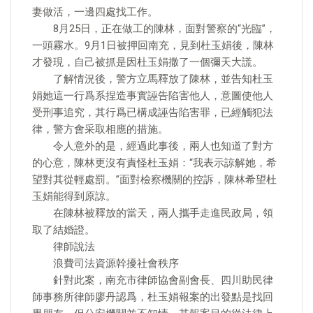
妻做活，一邊四處找工作。
8月25日，正在做工的陳林，面對警察的“光臨”，
一頭霧水。9月1日被押回南充，見到杜玉娟後，陳林
才發現，自己被抓是因杜玉娟撒了一個彌天大謊。
了解情況後，警方立馬釋放了陳林，並告知杜玉
娟她這一行爲系捏造事實誣告陷害他人，意圖使他人
受刑事追究，其行爲已構成誣告陷害罪，已經觸犯法
律，警方會采取相應的措施。
令人意外的是，經過此事後，兩人也知道了對方
的心意，陳林更沒有責怪杜玉娟：“我表示諒解她，希
望對其從輕處罰。”面對檢察機關的控訴，陳林希望杜
玉娟能得到原諒。
在陳林被釋放的當天，兩人攜手走進民政局，領
取了結婚證。
律師說法
浪費司法資源幹擾社會秩序
針對此案，南充市律師協會副會長、四川助民律
師事務所律師廖丹認爲，杜玉娟報案的出發點是找回