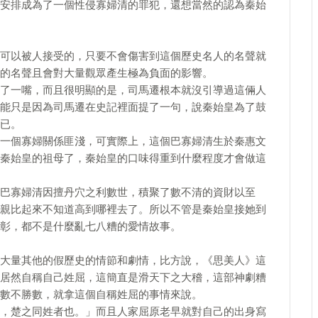
安排成為了一個性侵寡婦清的罪犯，還想當然的認為秦始
可以被人接受的，只要不會傷害到這個歷史名人的名聲就
的名聲且會對大量觀眾產生極為負面的影響。
了一嘴，而且很明顯的是，司馬遷根本就沒引導過這倆人
能只是因為司馬遷在史記裡面提了一句，說秦始皇為了鼓
已。
一個寡婦關係匪淺，可實際上，這個巴寡婦清生於秦惠文
秦始皇的祖母了，秦始皇的口味得重到什麼程度才會做這
巴寡婦清因擅丹穴之利數世，積聚了數不清的資財以至
親比起來不知道高到哪裡去了。所以不管是秦始皇接她到
彰，都不是什麼亂七八糟的愛情故事。
大量其他的假歷史的情節和劇情，比方說，《思美人》這
居然自稱自己姓屈，這簡直是滑天下之大稽，這部神劇糟
數不勝數，就拿這個自稱姓屈的事情來說。
，楚之同姓者也。」而且人家屈原老早就對自己的出身寫