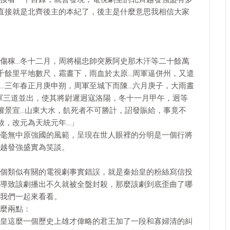
直接就是北齊後主的本紀了，後主是什麼意思我相信大家
傷稼…冬十二月，周將楊忠帥突厥阿史那木汗等二十餘萬
千餘里平地數尺，霜晝下，雨血於太原…周軍逼併州，又遣
…三年春正月庚申朔，周軍至城下而陳…六月庚子，大雨晝
周軍三道並出，使其將尉遲迥寇洛陽，冬十一月甲午，迥等
權景宣…山東大水，飢死者不可勝計，詔發賑給，事竟不
赦，改元為天統元年…」
毫無中原強國的風範，呈現在世人眼裡的分明是一個行將
越發強盛實為笑談。
個類似有關的電視劇事實錯誤，就是秦始皇的粉絲寫信投
導致該劇播出不久就被全盤封殺，那麼該劇到底歪曲了哪
我們一起來看看。
麼兩點：
皇這麼一個歷史上雄才偉略的君王加了一段和寡婦清的糾