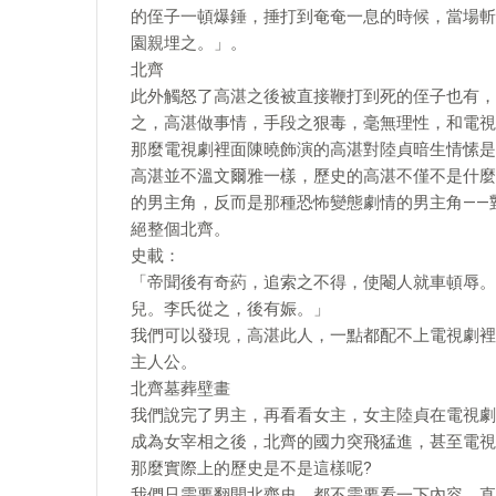
的侄子一頓爆錘，捶打到奄奄一息的時候，當場斬
園親埋之。」。
北齊
此外觸怒了高湛之後被直接鞭打到死的侄子也有，
之，高湛做事情，手段之狠毒，毫無理性，和電視
那麼電視劇裡面陳曉飾演的高湛對陸貞暗生情愫是
高湛並不溫文爾雅一樣，歷史的高湛不僅不是什麼
的男主角，反而是那種恐怖變態劇情的男主角——
絕整個北齊。
史載：
「帝聞後有奇葯，追索之不得，使閹人就車頓辱。
兒。李氏從之，後有娠。」
我們可以發現，高湛此人，一點都配不上電視劇裡
主人公。
北齊墓葬壁畫
我們說完了男主，再看看女主，女主陸貞在電視劇
成為女宰相之後，北齊的國力突飛猛進，甚至電視
那麼實際上的歷史是不是這樣呢?
我們只需要翻開北齊史，都不需要看一下內容，直