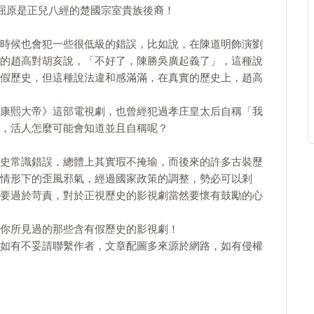
屈原是正兒八經的楚國宗室貴族後裔！
時候也會犯一些很低級的錯誤，比如說，在陳道明飾演劉
的趙高對胡亥說，「不好了，陳勝吳廣起義了」，這種說
假歷史，但這種說法違和感滿滿，在真實的歷史上，趙高
康熙大帝》這部電視劇，也曾經犯過孝庄皇太后自稱「我
，活人怎麼可能會知道並且自稱呢？
史常識錯誤，總體上其實瑕不掩瑜，而後來的許多古裝歷
情形下的歪風邪氣，經過國家政策的調整，勢必可以剎
要過於苛責，對於正視歷史的影視劇當然要懷有鼓勵的心
你所見過的那些含有假歷史的影視劇！
如有不妥請聯繫作者，文章配圖多來源於網路，如有侵權