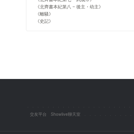
《北齊書本紀第八 – 後主・幼主》
《離騷》
《史記》
.
.
.
.
.
.
.
.
.
.
.
.
.
.
.
.
.
.
.
.
.
交友平台
Showlive聊天室
.
.
.
.
.
.
.
.
.
.