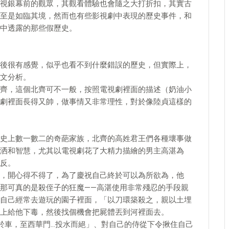
視銀幕前的觀眾，其觀看體驗也會隨之大打折扣，其實古
至是如臨其境，然而也有些影視劇中表現的歷史事件，和
中透露的那些假歷史。
後很有感覺，似乎也看不到什麼錯誤的歷史，但實際上，
文分析。
齊，這個北齊可不一般，按照電視劇裡面的描述（奶油小
劇裡面長得又帥，做事情又非常理性，對於像陸貞這樣的
史上數一數二的奇葩家族，北齊的高姓君王們各種壞事做
洒和智慧，尤其以電視劇花了大精力描繪的男主高湛為
反。
，開心得不得了，為了慶祝自己終於可以為所欲為，他
那可真的是殺侄子的狂魔——高湛使用非常殘忍的手段親
自己經常去遊玩的園子裡面，「以刀環築殺之，親以土埋
上給他下毒，然後找個機會把屍體丟到河裡面去。
於車，至西華門…投水而絕」、對自己的侍從下令揪住自己