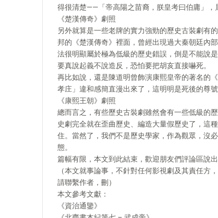
得很清楚——「帝高陽之苗裔，朕皇考曰伯庸」，
《楚漢傳奇》劇照
另外就算是一些老牌的實力強勁的歷史古裝劇有的
邦的《楚漢傳奇》裡面，曾經出現過大秦朝廷內部
法很明顯屬於極為低級的歷史錯誤，倒是不能說是
要真說起義不說造反，恐怕要把胡亥直接嚇死。
再比如說，還是陳道明曾飾演康熙皇帝的著名的《
孝庄」違和感簡直漫出來了，這明明是死後的尊號
《康熙王朝》劇照
總而言之，有些歷史古裝劇雖然會有一些低級的歷
史劇完全就在歪曲歷史、編造大量假歷史了，這種
住。當然了，我們不是歷史學家，作為觀眾，沒必
態。
篇幅有限，本文到此結束，歡迎朋友們評論區說出
（本文就事論事，不針對任何影視劇及其責任方，
請聯繫作者，刪）
本文參考文獻：
《資治通鑒》
《北齊書本紀第七 – 武成帝》