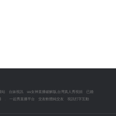
圖站
台妹視訊
uu女神直播破解版,台灣真人秀視頻
已婚
播
.
一起秀直播平台
交友軟體純交友
視訊打字互動