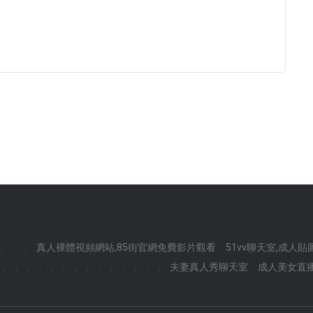
.
.
.
真人裸體視頻網站,85街官網免費影片觀看
51vv聊天室,成人貼
.
.
.
.
.
.
.
.
.
.
.
.
.
.
夫妻真人秀聊天室
成人美女直