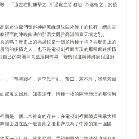
殺，「遣左右亂捶擊之…所過處血皆遍地…帝遂斬之，於後
高湛這位爺們發起神經無緣無故毆死侄子的也有，總而言
劇裡面的陳曉飾演的那溫文爾雅高湛簡直天壤之別。
真的嗎？歷史上的高湛也是一個多情種子嗎？與歷史上的
所謂的多情之人，也不是電視劇裡面表現的那種痴迷愛情
對自己的親屬肆意姦淫與侮辱，變態程度與神經病程度冠
」，「帝初踐祚，逼李氏淫亂，帝曰，若不許，我當殺爾
面那溫文爾雅、知書達理、情種一枚的陳曉飾演的那個男
裡面是一個非常神奇的存在，在電視劇裡面陸貞執掌大權
劇裡面還在說什麼自此之後北齊成為了中原的第一強國，
接看一下目錄，就會發現，電視劇里的北齊越發強盛有多