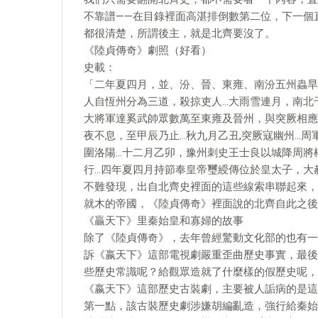
不靠譜——在目錄裡面高湛排倒數第二位，下一個
都很清楚，所謂後主，就是北齊要沒了。
《陸貞傳奇》劇照（好看）
史載：
「二年夏四月，並、汾、晉、東雍、南汾五州蟲旱
人自恆州分為三道，殺掠吏人…大雨雪連月，南北
大將軍達奚武帥眾數萬至東雍及晉州，與突厥相應
夜不息，至甲辰乃止…秋九月乙丑,突厥寇幽州…
圍洛陽…十二月乙卯，豫州刺史王士良以城降周將
行…四年夏四月持節奉皇帝璽綬傳位於皇太子，大
不難發現，出自北齊史裡面的這些線索串聯起來，
就木的帝國，《陸貞傳奇》裡面說的北齊自此之後
《贏天下》里秦始皇和寡婦的故事
除了《陸貞傳奇》，去年曾經驚動文化部的也有一
訴《嬴天下》這部電視劇嚴重歪曲歷史事實，最後
些歷史常識呢？給觀眾造就了什麼樣的假歷史呢，
《嬴天下》這部歷史古裝劇，主要被人詬病的是這
第一點，該古裝歷史劇涉嫌胡編亂造，強行給秦始