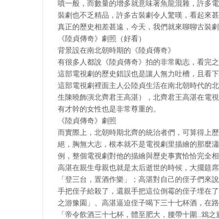
噴一般，而數量的增多就意味著魚龍混雜，許多電
裝劇也不乏精品，許多古裝劇令人驚嘆，看起來甚
真正的歷史相差甚遠，今天，我們就來聊聊古裝劇
《陸貞傳奇》劇照（好看）
背景設在南北朝時期的《陸貞傳奇》
有很多人都說《陸貞傳奇》拍的非常勵志，看完之
這部電視劇的歷史錯誤也是讓人無力吐槽，且看下
這部電視劇裡面主人公陸貞生活在南北朝時代的北
生陳曉飾演北齊君王高湛），北齊君王高湛在電視
有才幹的女性也是非常尊重的。
《陸貞傳奇》劇照
而實際上，北朝時期北齊的統治者們，可算得上歷
絕，胸無大志，根本就不是電視劇里描繪的那麼瀟
例，整個電視劇對他的描繪與歷史事實恰恰完全相
高湛在親生母親也就是太后逝世的時候，大擺筵席
「登三台，置酒作樂」；高湛對自己的侄子們來說
手把侄子給殺了，還親手把這位倒霉的侄子埋在了
之游豫園」、高湛逼迫侄子喝下三十七杯酒，在路
「帝令飲酒三十七杯，體至肥大，腰帶十圍…鴆之