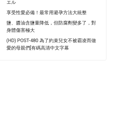
エル
享受性愛必備！最常用避孕方法大統整
鹽、醬油含鹽量降低，但防腐劑變多了，對
身體傷害極大
(HD) POST-480 為了約束兒女不被霸凌而做
愛的母親們[有碼高清中文字幕