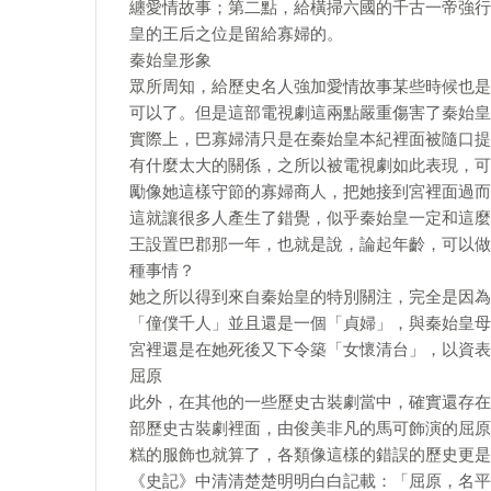
纏愛情故事；第二點，給橫掃六國的千古一帝強行
皇的王后之位是留給寡婦的。
秦始皇形象
眾所周知，給歷史名人強加愛情故事某些時候也是
可以了。但是這部電視劇這兩點嚴重傷害了秦始皇
實際上，巴寡婦清只是在秦始皇本紀裡面被隨口提
有什麼太大的關係，之所以被電視劇如此表現，可
勵像她這樣守節的寡婦商人，把她接到宮裡面過而
這就讓很多人產生了錯覺，似乎秦始皇一定和這麼
王設置巴郡那一年，也就是說，論起年齡，可以做
種事情？
她之所以得到來自秦始皇的特別關注，完全是因為
「僮僕千人」並且還是一個「貞婦」，與秦始皇母
宮裡還是在她死後又下令築「女懷清台」，以資表
屈原
此外，在其他的一些歷史古裝劇當中，確實還存在
部歷史古裝劇裡面，由俊美非凡的馬可飾演的屈原
糕的服飾也就算了，各類像這樣的錯誤的歷史更是
《史記》中清清楚楚明明白白記載：「屈原，名平