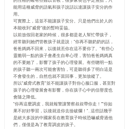
的性格的確有些難以管教，很多家長也手足無措，只
能用這種威脅的語氣和孩子說話以達讓孩子安分的作
用。
可實際上，這並不能讓孩子安分。只是他們出於人的
本能收到"威脅"後的暫時妥協。
以前放假回老家的時候，很多都是老人幫忙帶孩子，
經常聽到她們管教孩子就是說："你再不聽奶奶的話，
爸爸媽媽不回來，以後就丟你在這不要你了。"有些心
靈脆弱一點的孩子會產生自卑心理，害怕爸爸媽媽真
的不要她了，影響了孩子的心理發展。有些聰明一點
的孩子聽一兩次可能會害怕，可是聽得多了明白這是
不會發生的，自然也就不當回事，更加放縱了。
所以"威脅式教育"並不能讓孩子對你心服口服，甚至對
孩子的心理發展會有影響，你在孩子心中的信譽度也
會隨之降低。
"你再這麼調皮，我就報警讓警察叔叔帶你走！""你如
果不好好學習，以後就送你去撿破爛！"…這些話幾乎
是絕大多說的中國家長在教育孩子時候恐嚇威脅過他
們，僅僅是為了教育調皮的孩子。