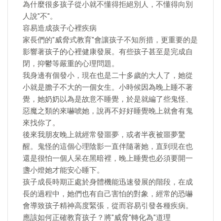
為什麼很多孩子從小就不懂得拒絕別人，不懂得向別
人說"不"。
容易造成孩子心裡疾病
家長們的"威脅式教育"會讓孩子不知所措，更重要的是
影響著孩子的心裡健康發展。有些孩子甚至是完成自
閉，抑鬱等嚴重的心理問題。
我身邊有個發小，現在也是二十多歲的大人了，她從
小就是膽子不大的一個女生。小時候因為晚上睡不著
覺，她奶奶以為是故意不睡覺，於是就編了些鬼怪、
惡魔之類的來嚇唬她，說再不好好睡覺晚上就會有鬼
來找你了。
後來我朋友晚上就經常發噩夢，或者半夜被噩夢驚
醒。鬼怪的這個心理陰影一直伴隨著她，直到現在也
還是很怕一個人呆在黑暗裡，晚上睡覺也必須要開一
盞小燈她才能安心睡下。
孩子成長時期正處於身體機能迅速發展的階段，在成
長的過程中，她們也有自己害怕的對象，經常的恐嚇
會導致孩子精神高度緊張，從而容易引發各種疾病。
應該如何正確教育孩子？將"威脅"轉化為"道理