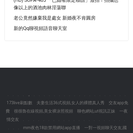
(HD) SUPA-465 「已婚者限定聯誼」激拍！拍攝想
像以上的酒池肉林淫蕩聯
老公竟然嫌棄我是處女 新婚夜不肯圓房
新的qq聊視頻語音聊天室
.
.
.
.
.,
.
.
.
.
.
.
.
.
.
.
.
.
.
.
.
.
.
.
.
173live刷點數
夫妻生活36式視頻,女人的裸體真人秀
交友app免
費
很很魯在線視頻,美女裸泳照視頻
聊色網站,ut視訊正妹
一夜
情交友
.
.
.
.
.
.
.
.
.
.
.
.
.
.
.
.
.
.
.
.
.
.
.
.
mm夜色18款禁用網站app直播
一對一視頻聊天交友,國