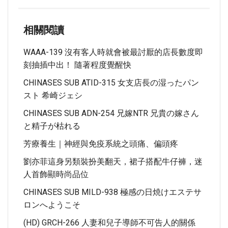
相關閱讀
WAAA-139 沒有客人時就會被最討厭的店長數度即
刻抽插中出！ 隨著程度覺醒快
CHINASES SUB ATID-315 女支店長の湿ったパン
スト 希崎ジェシ
CHINASES SUB ADN-254 兄嫁NTR 兄貴の嫁さん
と精子が枯れる
芳療養生｜神經與免疫系統之頭痛、偏頭疼
劉亦菲這身另類裝扮美翻天，裙子搭配牛仔褲，迷
人首飾顯時尚品位
CHINASES SUB MILD-938 極感の日焼けエステサ
ロンへようこそ
(HD) GRCH-266 人妻和兒子導師不可告人的關係