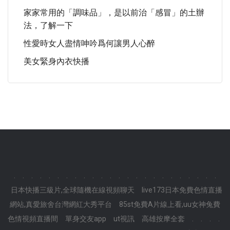
家家常用的「調味品」，是以前治「感冒」的土辦
法，了解一下
性愛時女人盡情呻吟爲何讓男人心醉
美女緊身內衣快播
.
.
.
.
.
.
.
.
.
.
.
.
.
.
.
.
.
.
.
.
.
.
.
.
日本快播三級片,全球隨機在線視頻聊天
live173日本免費色情直播
網站,真愛旅舍台灣網紅大秀平台
85st免費A片線上看,uu女神兔費
色情視頻直播間
單身交友app
ut視訊
高雄按摩全套
.
.
.
.