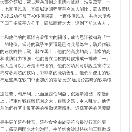
大部分領域，蒙古騎兵所到之處所向披靡，浩浩蕩蕩，一
，七百個民族。其疆域遼闊程度至今無人能比，蒙古帝國
，先後成功征服了40多個國家，七百多個民族。共有六億多
了四千多萬平方公里，疆域面積之大，達到了前無古人，
土和他們的的軍隊有著很大的關係，成吉思汗被稱為「世
上的地位。當時的戰爭主要還是已冷兵器為主，騎兵作戰
的速度夠快，戰士騎在馬上，他們的高度夠高，這樣的高
和破防能力很強，他們會在進攻的時候排成一排成「一」
個人是可以活著走出戰場的。他們的騎兵可以說是當時世
馬有著高超的技術，都非常的能騎善射。他們所使用的戰
馬這些馬在戰鬥中更加的的靈活,更加適用於當時的戰場環
達波蘭，匈牙利。北面至西伯利亞，俄羅斯諸國，南邊到
上，行軍作戰距離範圍之大，距離之遠，令人咂舌。他們
為他們有著非常完善的後勤保障體系。這樣完善的保障體
是牛馬羊這些牲畜。這些食物由於要符合長期行軍的要
干，需要用開水才能泡開。牛羊奶會被以特殊的工藝做成