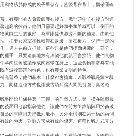
用動物膀胱做成的袋子里儲存，然後背在背上，攜帶運輸
畜，有專門的人負責餵養在後方，幾千頭牛羊在後方對這
著超高的技術，他們只需要趕好頭牛頭羊就可以，剩下的
物就能生活的很好，為軍隊提供源源不斷的補給。由於他
性，把妻女家室和帷帳帶在身邊，留在後方，保持一定的
作，男人在前方打仗。這些只是他們後勤保障的一部分，
的獵手，只要這個地方有獵物他們就不會挨餓。他們食物
牛羊肉也會被製作成肉鬆帶在身上，這些食物非常具有能
既有游牧部落的特色，也有農業文明的特色。
補充營養，他們基本上什麼都會搶奪，以戰養戰是蒙古騎
力，同樣這種方式也讓蒙古騎兵讓人聞風喪膽，臭名昭
戰爭開始前保持著「三橫」的作戰方式，第一橫在陣型最
的後面用弓箭指著他們，讓他們在前方衝鋒陷陣用於衝破
自己的軍隊損失降低到最小。另外兩橫則在第一橫的兩側
有效的包夾，對敵方形成有效的傷害。這種作戰方式充分
從一開始出生就進行軍事訓練，為戰爭做準備，不管男女