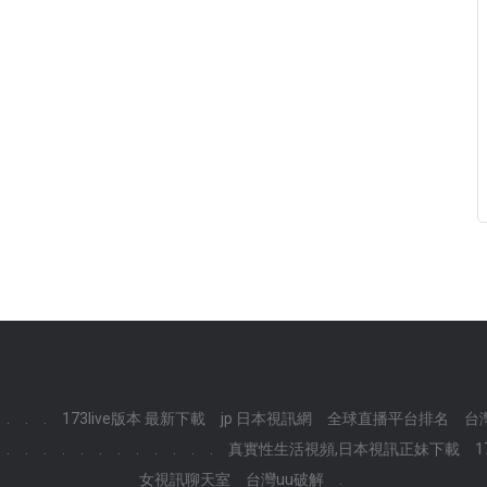
.
.
.
173live版本 最新下載
jp 日本視訊網
全球直播平台排名
台
.
.
.
.
.
.
.
.
.
.
.
.
真實性生活視頻,日本視訊正妹下載
1
女視訊聊天室
台灣uu破解
.