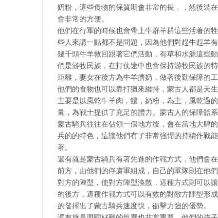
奶粉，這些食物的保質期會非常的長，，然後裝在
會非常的方便。
他們在行軍的時候也會帶上牛群羊群這些活著的牲
些人來講一點都不是問題，因為他們對趕牛趕羊有
幾千頭牛羊救回跟著它們活動，有草和水源這些動
們是游牧民族，在打仗途中也會保持游牧民族的特
距離，妻女在後方為牛羊擠奶，做著後勤保障的工
他們的食物也可以靠打獵來維持，蒙古人都是天生
主要是以風乾牛羊肉，饢，奶粉，為主，風乾過的
量，為戰士提供了充足的體力。蒙古人的保障體系
蒙古騎兵往往在佔領一個地方後，會在當地大肆的
兵的的特色，這讓他們有了非常強悍的持續作戰能
著。
還有就是蒙古騎兵有著先進的作戰方式，他們會在
前方，由他們的俘虜軍組成，自己的軍隊則在他們
對方的陣型，使對方陣型渙散，這種方式則可以讓
的後方，這種作戰方式可以有效的對敵方陣型形成
的發揮出了蒙古騎兵速度快，衝擊力強的優勢。
還有就是盟國好戰的氛圍也非常重要，他們的孩子