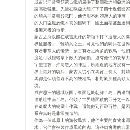
成吉思汗曾帶領蒙古鐵騎席捲了整個歐洲和亞洲的
路高歌猛進。先後在歐亞大陸打下了四十過個國家
的騎兵非常善於戰鬥，他們用不到20萬人的軍隊
的人口臣服於鐵木真的鐵騎下，國土面積甚至達到
後無來者的地步。
蒙古之所以能在成吉思汗的帶領下打下這麼大的疆
界征服者」「輕騎兵之王」可見他們的騎兵在世界
有著非常大的優勢，蒙古有著足夠多的戰馬，他們
度足可以輕鬆拿下敵人的頭顱。還有他們的攻擊力
字型進攻，沖向敵人的陣型，所經過的地方沒有一
界上最好的騎兵，蒙古人從小在馬背上長大，對騎
馬都是個頭普遍不高的矮種馬，相對於那種高頭大
境。
成吉思汗的疆域版圖，東面起於朝鮮半島，西邊到
達爪哇中南半島。佔領了世界總面積的五分之一以
在這麼大的範圍上作戰，還能做到百戰百勝。是因
系在當時是非常先進的。
作為一個草原上的游牧民族，他們主要的食物來源
求，它們會被製作成風乾的肉。這些肉會做的非常