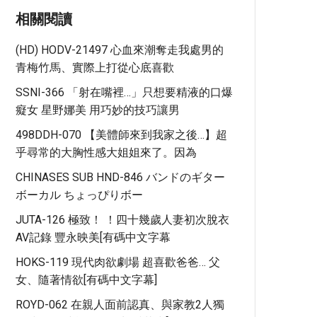
相關閱讀
(HD) HODV-21497 心血來潮奪走我處男的
青梅竹馬、實際上打從心底喜歡
SSNI-366 「射在嘴裡…」只想要精液的口爆
癡女 星野娜美 用巧妙的技巧讓男
498DDH-070 【美體師來到我家之後…】超
乎尋常的大胸性感大姐姐來了。因為
CHINASES SUB HND-846 バンドのギター
ボーカル ちょっぴりボー
JUTA-126 極致！ ！四十幾歲人妻初次脫衣
AV記錄 豐永映美[有碼中文字幕
HOKS-119 現代肉欲劇場 超喜歡爸爸… 父
女、隨著情欲[有碼中文字幕]
ROYD-062 在親人面前認真、與家教2人獨