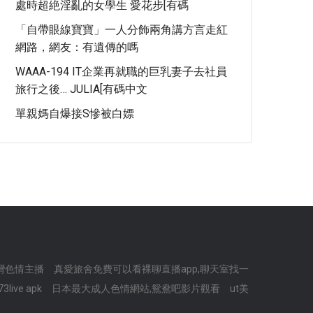
處時超絶淫亂的女學生 愛花步[有碼
「自帶眼線寶寶」一人分飾兩角講方言走紅
網路，網友：有遺傳的嗎
WAAA-194 IT企業再就職的巨乳妻子去社員
旅行之後… JULIA[有碼中文
單親媽自爆接S慘被白嫖
灣色情主播
真愛旅舍免費可以看裸聊直播app,聊天室找一
73live apk
日本最大成人色情網站,鴛鴦吧影片觀看
ut美