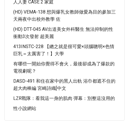
人人妻 CASE 2 家庭
(HD) VEMA-138 想與爆乳女教師做愛為目的參加三
天兩夜中出校外教學 佐
(HD) DTT-045 AV出道美女外科醫生 無法抑制的性
衝動3次發射 超美麗
413INSTC-228 【總之就是很可愛×頭腦聰明×色情
巨乳＝太厲害了！】大學
有哪些一開始你覺得不會火，最後卻成為了爆款的
電視劇呢？
DASD-491 和住在家中的黑人出軌 浴巾都遮不住的
超大肉棒編 宮崎詩織[中文
LZR戰隊：看我這一身的肌肉 彈幕：別整這沒用的
性小說網站