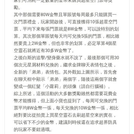
家們可消耗一定數量的金幣來購買超星空門票等獎
勵。
其中那個需要80W金幣且單賬號每周最多只能購買一
次門票禮盒，玩家開啟後，可直接獲得10張超星空門
票，平均下來每張門票就是8W金幣，可以說特別的划
算。其次那個單賬號每天均可兌換5張的門票，相比雖
然要貴上2W金幣，但也非常的划算，必定單算4個星
空靈石就將近有30多W金幣了。
之後白斯的追擊/變身藥水就不說了，最後那個可用30
個次元星屑材料兌換的，繼求金牌聊天表情包之後，
全新的「弟弟」表情包。其外觀如上圖所示，首先會
在聊天框中顯示「弟弟」兩個字，隨後這兩個字就會
變成一個紅髮「小蘿莉」的頭像（請自行腦補）。
綜上所述，這個活動的大多數獎勵雖然都需要花費金
幣才能獲得，但上面小寶也提到了，每周可兌換的門
票平均8W金幣一張，每天兌換的10W金幣一張，相比
絕對要比從拍賣上買星空靈石去刷超星空來的實在，
可以省下不少的金幣，建議到時候還在追求超界防具
的玩家不要錯過哦。