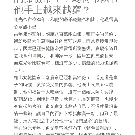
他手上越來越窮？
道光帝在位30年，和他的爺爺乾隆帝相比，他過得真
心寒酸不已。
當年康熙駕崩，國庫八百萬兩白銀，雍正崇尚節儉，
留給乾隆六千萬兩白銀的巨額財產，而當嘉慶帝即位
時，國庫已經被乾隆帝揮霍得所剩無幾。嘉慶帝尚且
還能拿和珅開刀，和珅家一抄，國庫立刻充盈起來。
而道光帝比較倒霉，錢沒有多少，攢錢的能力也捉襟
見肘。
相比於乾隆帝，嘉慶帝已經相當節儉了，道光還是皇
子的時候，就深受父皇的影響。他晚上只買五個燒
餅，他和福晉一人吃兩個，還有一個給大阿哥奕諱。
歷朝歷代，別說是皇帝，就算是九品芝麻官，也極少
有這樣節儉的。道光帝如此虧待自己，不過就是想多
省一些錢，讓自己的百姓幸福指數高一點，但到了最
後，清人筆記之中只給他一個"摳門皇帝"的蔑稱。
早在道光元年，道光皇帝就頒布了《聲色貸利論》，