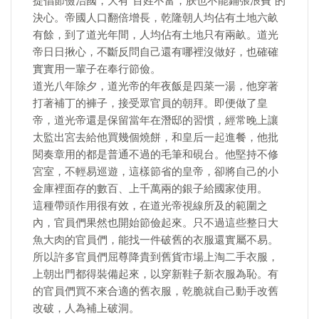
提倡節儉治國，大有"百姓不富，朕也不能鋪張浪費"的
決心。帝國人口翻倍增長，乾隆朝人均佔有土地六畝
有餘，到了道光年間，人均佔有土地只有兩畝。道光
帝日日揪心，不斷反問自己還有哪裡沒做好，也確確
實實用一輩子在奉行節儉。
道光八年除夕，道光帝的年夜飯是四菜一湯，他穿著
打著補丁的褲子，接受眾官員的朝拜。即便做了皇
帝，道光帝還是保留當年在潛邸的習慣，經常晚上讓
太監出宮去給他買幾個燒餅，和皇后一起進餐，他批
閱奏章用的都是普通不過的毛筆和硯台。他堅持不修
宮室，不輕易巡遊，這樣節省的皇帝，卻將自己的小
金庫裡面存的數百、上千萬兩的銀子給國家使用。
這種帶頭作用很有效，在道光帝視線所及的範圍之
內，官員們果然也開始節儉起來。只不過這些整日大
魚大肉的官員們，能找一件破舊的衣服還實屬不易。
所以許多官員們屈尊降貴到舊貨市場上淘二手衣服，
上朝出門都得裝備起來，以穿新鞋子新衣服為恥。有
的官員們買不來合適的舊衣服，乾脆就自己動手改舊
改破，人為補上破洞。