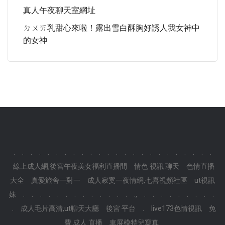
真人午夜聊天室網址
ㄉㄨㄞ乳甜心來啦！露出雪白酥胸好誘人我女神中
的女神
.
.
.
.
.
.
.
.
.
.
.
.
.
.
.
.
.
.
.
.
.
.
.
.
線上成人網,後宮午夜美女福利直播間
情色 視訊 聊天
色情直播
大全
真愛旅舍一對一
成人寂寞一夜情網,七喜視頻社區
ut視訊
妹
.
.
.
.
.
.
.
.
.
.
.
.
.
.,
.
.
.
.
.
.
.
.
.
.
成人毛片高清,ut聊天大廳
後宮 平台
.
live173色情視訊
免
費 成人 直播
車展模特兒寫真