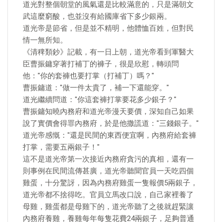
道光對整個朝堂的風氣還是比較滿意的，只是滿朝文
武這麼窮酸，也並沒有給國庫省下多少銀兩。
道光帝是節省，但是並不精明，他體恤百姓，但對民
情一無所知。
《清稗類鈔》記載，有一日上朝，道光帝看到軍醫大
臣曹振鏞穿著打補丁的褲子，很是欣慰，轉頭問
他："你的套褲也要打掌（打補丁）嗎？"
曹振鏞道："做一件太貴了，補一下還能穿。"
道光繼續問道："你這套褲打掌要花多少銀子？"
曹振鏞知曉內務府和道光帝漫天要價，深知自己如果
說了實價會得罪內務府，於是他撒謊道："三錢銀子。"
道光帝感慨："還是民間的東西便宜啊，內務府給套褲
打掌，需要五兩銀子！"
這不是道光帝第一次接近內務府貪污的真相，還有一
則事例在民間流傳甚廣，道光帝聽聞官員一天吃四個
雞蛋，十分驚訝，因為內務府雞蛋一隻報價5兩銀子，
道光帝都不捨得吃。官員立馬改口說，自己家裡養了
母雞，雞蛋都是母雞下的，道光帝聽了之後就趕緊讓
內務府養雞，養雞每年每隻花費24兩銀子，足夠普通