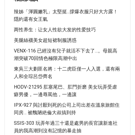
辣姊「渾圓嫩乳」太堅挺...撐爆衣服只好大方露！
隱約還有女王氣
两性养生：让女人性欲大发的性爱技巧
美腿絲襪美女超短裙制服誘惑
VENX-116 已經沒有兒子就活不下去了…。母親高
潮突破70回情色極限高潮中出
東吳三大剿匪名將：十二虎臣僅一人入選，還有兩
人和全琮呂岱齊名
HODV-21295 肛塞尾巴、肛門折磨 美女玩弄受虐
癖男優，一邊辱罵他，一邊讓
IPX-927 與討厭到死的公司上司出差在溫泉旅館住
同房… 被醜陋絶倫大叔搞到持
SSIS-303 玩弄年過三十還是處男的長官讓新進社
員的我高潮到沒有記憶的暴走抽