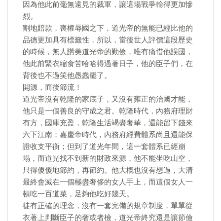
因為他此前毫無遠見的裁軍，讓這場戰爭輸得更加慘
烈。
割地賠款，喪權辱國之下，道光帝的無能已經比他的
品德更加具有標籤性，所以，當後世人評價這段歷史
的時候，無人讚美道光帝的勤儉，唯有痛惜他誤國，
他此前緊衣縮食苦哈哈得過著日子，他的臣子們，在
背後也不過笑他愚蠢罷了。
開源，而後節流！
道光帝沒有乾隆的家底子，又沒有雍正的治國才能，
他只是一個善良的守成之君。乾隆時代，內務府理財
有方，國庫充盈，乾隆生活竭盡奢華，還能留下錢來
六下江南；嘉慶帝時代，內務府經費體系尚且還能保
證收支平衡；但到了道光年間，這一套體系已經崩
塌，而道光找不到新的財政來源，他不能坐吃山空，
只得傻傻地節約，再節約。他大概也沒有想過，大清
最終會滅在一個極盡奢侈的女人手上，而這個女人一
頓吃一百道菜，足夠他吃好幾天。
徒有正確的理念，沒有一套完備的規章制度，單單從
衣著上判斷臣子的奢或者檢，道光帝終究還是讓節儉