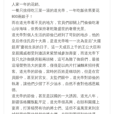
人家一年的花銷。
一餐只捨得吃三菜一湯的道光帝，一年吃飯依舊要花
800兩銀子！
而在道光帝看不見的地方，官員們卻關上門偷偷吃著
山珍海味，依舊保持著乾隆盛世的奢靡光景。
道光帝對個人生活的節儉已經到了苛刻的地步，他的
皇后佟佳氏四十大壽，是道光帝唯一一次為皇后"大擺
筵席"慶祝生辰的日子。這一天成百上千的王公大臣和
皇親國戚都受到邀請來紫禁城參加壽宴，而道光帝下
旨只允許御膳房殺兩頭豬，這可為難了御廚們，最後
這場聲勢浩大的宴席，僅僅是以肉片打滷麵來招待賓
客。道光帝的節儉，當時的百姓是稱頌的，但是在官
員眼中，甚至於宮女、太監們眼中，道光帝對節儉的
執著，讓他們少揩了不少油水，自然不會對他感恩戴
德。
道光帝的節儉，甚至是誤國的一大誘因。道光八年，
新疆張格爾叛亂平定，道光帝很高興，在頤和園擺上
宴席，打算犒勞有功的將士們。這些不遠萬里來到京