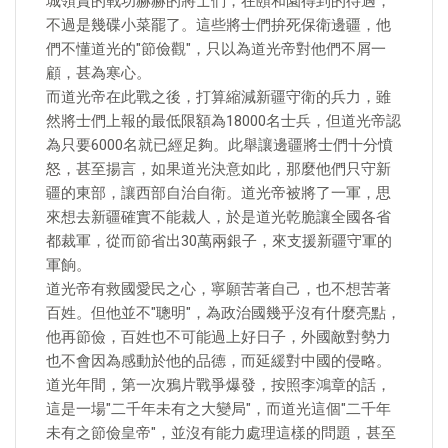
城領賞的戰功赫赫的將士們，在頤和園得到的待遇，
不過是幾碟小菜罷了。這些將士們拚死保衛邊疆，他
們不懂道光的"節儉觀"，只以為道光帝對他們不屑一
顧，甚為寒心。
而道光帝在此戰之後，打算縮減新疆守衛的兵力，雖
然將士們上報的最低限額為18000名士兵，但道光帝認
為只要6000名就已經足夠。此舉讓邊疆將士們十分憤
怒，甚至揚言，如果道光決意如此，那麼他們只守新
疆的東部，讓西部自治自衛。道光帝被將了一軍，思
來想去新疆確實不能裁人，於是道光乾脆讓全國各省
都裁軍，從而節省出30萬兩銀子，來支援新疆守軍的
軍餉。
道光帝有救國愛民之心，寧願苦著自己，也不想苦著
百姓。但他並不"聰明"，為政治國幾乎沒有什麼亮點，
他再節儉，百姓也不可能過上好日子，外國敵對勢力
也不會因為感動於他的品德，而延緩對中國的侵略。
道光年間，第一次鴉片戰爭爆發，按照李鴻章的話，
這是一場"二千年未有之大變局"，而道光這個"二千年
未有之節儉皇帝"，並沒有能力處理這樣的問題，甚至