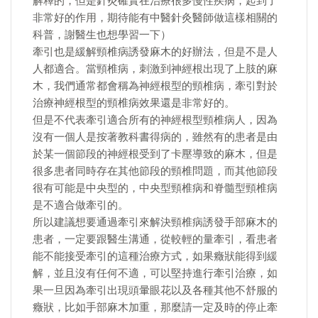
解釋的，但是針灸確實在治療很多慢性疾病，起到了
非常好的作用，期待能有中醫針灸醫師做這樣相關的
科普，謝醫生也想學習一下）
牽引也是緩解頸椎病誘發麻木的好辦法，但是不是人
人都適合。當頸椎病，刺激到神經根出現了上肢的麻
木，我們通常都會稱為神經根型的頸椎病，牽引對於
治療神經根型的頸椎病效果還是非常好的。
但是不代表牽引適合所有的神經根型頸椎病人，因為
沒有一個人是按著教科書得病的，雖然有的患者是由
於某一個節段的神經根受到了卡壓導致的麻木，但是
很多患者同時存在其他節段的頸椎問題，而其他節段
很有可能是中央型的，中央型頸椎病和脊髓型頸椎病
是不適合做牽引的。
所以建議想要通過牽引來解決頸椎病誘發手部麻木的
患者，一定要跟醫生溝通，從較輕的量牽引，看患者
能不能接受牽引的這種治療方式，如果癥狀能得到緩
解，並且沒有任何不適，可以堅持進行牽引治療，如
果一旦因為牽引出現頭暈眼花以及各種其他不舒服的
癥狀，比如手部麻木加重，那麼請一定及時的停止牽