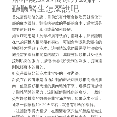
聽聽醫生怎麼說吧
首先需要明確的說，目前沒有什麼食物吃完就能使手
部的麻木緩解。頸椎病導致的手部的麻木，通常還是
需要使用針灸、牽引或藥物來緩解。
如果確定您是由於頸椎病導致的手部麻木，那麼證明
在您的頸椎內椎間盤有突出，可能會刺激到您頸椎的
神經根才導致了麻木。這種情況我們最需要的治療措
施是需要緩解椎間盤的壓力，減輕整個頸椎以及他所
控制肌肉的張力，減輕神經根所受到的刺激，從而達
到減輕麻木的目的。
針灸是緩解頸部麻木非常好的一種辦法。
針灸在西醫看來是通過針刺的辦法刺激頸椎周邊的肌
肉，使整個頸椎周邊的肌肉鬆弛下來，這樣從而減輕
了頸椎間盤的壓力，達到緩解頸椎病的癥狀。一般針
灸對於頸椎病的效果是非常滿意的，如果麻木不重，
通常一個療程10~20天左右，就會有明顯的緩解。
（祖國醫學博大精深，在西醫看來穴位和經絡是無法