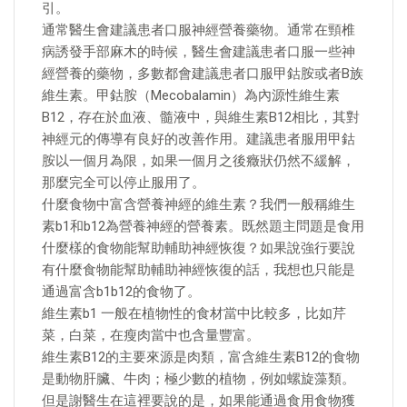
引。
通常醫生會建議患者口服神經營養藥物。通常在頸椎
病誘發手部麻木的時候，醫生會建議患者口服一些神
經營養的藥物，多數都會建議患者口服甲鈷胺或者B族
維生素。甲鈷胺（Mecobalamin）為內源性維生素
B12，存在於血液、髓液中，與維生素B12相比，其對
神經元的傳導有良好的改善作用。建議患者服用甲鈷
胺以一個月為限，如果一個月之後癥狀仍然不緩解，
那麼完全可以停止服用了。
什麼食物中富含營養神經的維生素？我們一般稱維生
素b1和b12為營養神經的營養素。既然題主問題是食用
什麼樣的食物能幫助輔助神經恢復？如果說強行要說
有什麼食物能幫助輔助神經恢復的話，我想也只能是
通過富含b1b12的食物了。
維生素b1 一般在植物性的食材當中比較多，比如芹
菜，白菜，在瘦肉當中也含量豐富。
維生素B12的主要來源是肉類，富含維生素B12的食物
是動物肝臟、牛肉；極少數的植物，例如螺旋藻類。
但是謝醫生在這裡要說的是，如果能通過食用食物獲