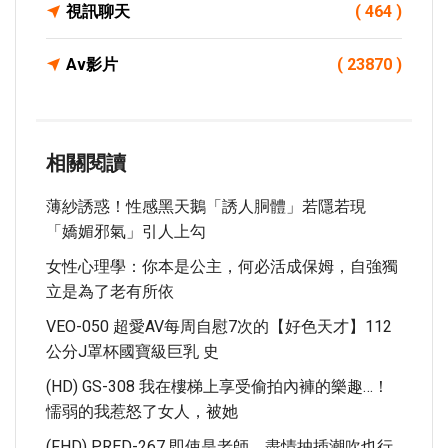
視訊聊天
( 464 )
Av影片
( 23870 )
相關閱讀
薄紗誘惑！性感黑天鵝「誘人胴體」若隱若現
「嬌媚邪氣」引人上勾
女性心理學：你本是公主，何必活成保姆，自強獨
立是為了老有所依
VEO-050 超愛AV每周自慰7次的【好色天才】112
公分J罩杯國寶級巨乳 史
(HD) GS-308 我在樓梯上享受偷拍內褲的樂趣…！
懦弱的我惹怒了女人，被她
(FHD) PRED-267 即使是老師、盡情抽插潮吹也行