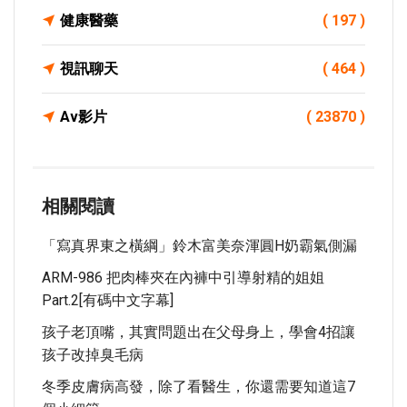
健康醫藥
( 197 )
視訊聊天
( 464 )
Av影片
( 23870 )
相關閱讀
「寫真界東之橫綱」鈴木富美奈渾圓H奶霸氣側漏
ARM-986 把肉棒夾在內褲中引導射精的姐姐
Part.2[有碼中文字幕]
孩子老頂嘴，其實問題出在父母身上，學會4招讓
孩子改掉臭毛病
冬季皮膚病高發，除了看醫生，你還需要知道這7