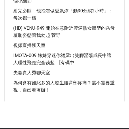
個小細節
射完必睡！他抱怨做愛累炸「動30分躺2小時」：
每次都一樣
(HD) VENU-949 開始在意附近豐滿熟女體型的岳母
羞恥姿態讓我勃起 菅野
視頻直播聊天室
IMOTA-009 妹妹穿迷你裙露出雙腳淫蕩成長中讓
人理性飛走完全勃起！[有碼中
夫妻真人秀聊天室
為何會有如此多的人發生腰背部疼痛？需不需要重
視，自己看著辦！