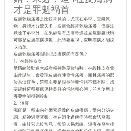
才是罪魁禍首
皮膚乾燥瘙癢是比較常見的，尤其在冬季，空氣乾
燥，身體水分流失多，皮膚會經常乾燥瘙癢，但要注
意除了冬季外，如果經常有皮膚乾燥並且瘙癢癥狀時
可能是皮膚疾病導致，此時要重視，查明疾病才能採
取措施。
皮膚乾燥瘙癢跟哪些皮膚疾病有關係？
1、神經性皮炎
當情緒波動過大或者精神過度緊張時，神經性皮炎會
由此誕生，會發現皮膚有陣發性瘙癢，而且瘙癢的部
位為淡紅色，這種主要是跟長時間情緒不穩有關，想
要緩解這種癥狀保持良好的情緒和心態，並且使用止
癢藥物能得到控制。
2、濕疹
濕疹是一種由內外因素導致的皮膚疾病，當內分泌失
調、精神過度緊張、存在消化道疾病時都會誘發濕
疹，由於它比較常見，常讓人易忽略。濕疹在發生後