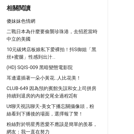
相關閱讀
傻妹妹色情網
二戰日本為什麼要偷襲珍珠港，去招惹當時
中立的美國
10元碳烤店板娘私下爱裸拍！抖S御姐「黑
丝+蜜腿」性感到出汁…
(HD) SQIS-009 黑暗變態電影院
耳邊還插著一朵小黃花...人比花美！
CLUB-649 因為預約賓館失誤和女上司拼房
持續到退房的內射交尾全過程2[有
Ut聊天視訊聊天-美女下播忘關攝像頭，粉
絲看到下播後的場面，選擇報了警！
粉絲對於明星秀恩愛不應該是簡單的羨慕，
網友：我一直在努力