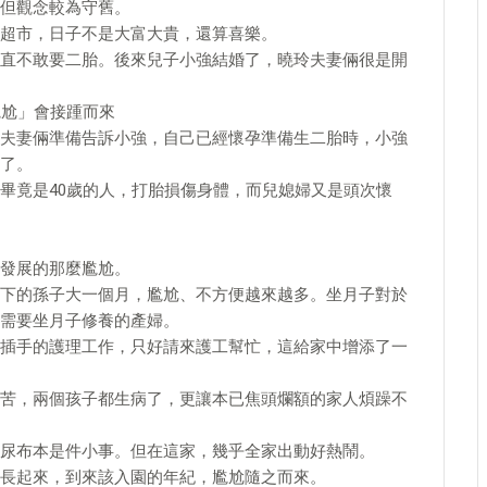
但觀念較為守舊。
超市，日子不是大富大貴，還算喜樂。
直不敢要二胎。後來兒子小強結婚了，曉玲夫妻倆很是開
尷尬」會接踵而來
夫妻倆準備告訴小強，自己已經懷孕準備生二胎時，小強
了。
畢竟是40歲的人，打胎損傷身體，而兒媳婦又是頭次懷
發展的那麼尷尬。
下的孫子大一個月，尷尬、不方便越來越多。坐月子對於
需要坐月子修養的產婦。
插手的護理工作，只好請來護工幫忙，這給家中增添了一
苦，兩個孩子都生病了，更讓本已焦頭爛額的家人煩躁不
尿布本是件小事。但在這家，幾乎全家出動好熱鬧。
長起來，到來該入園的年紀，尷尬隨之而來。