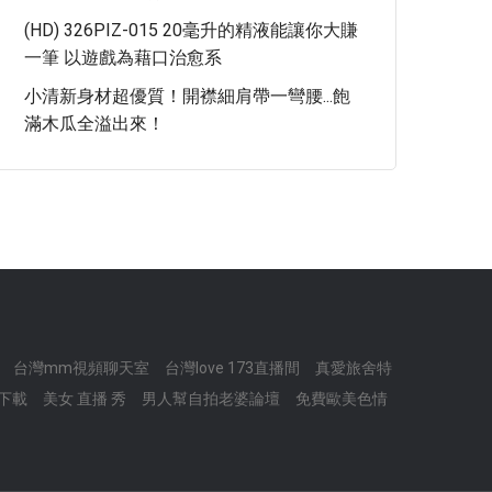
(HD) 326PIZ-015 20毫升的精液能讓你大賺
一筆 以遊戲為藉口治愈系
小清新身材超優質！開襟細肩帶一彎腰...飽
滿木瓜全溢出來！
台灣mm視頻聊天室
台灣love 173直播間
真愛旅舍特
下載
美女 直播 秀
男人幫自拍老婆論壇
免費歐美色情