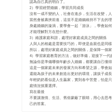
認為自己真的明白了。
2）學習經營婚姻，學習共同成長
沒有一成不變的人，社會在進步，生活在改變，人
當然會被裹挾前進，這並不是婚姻維持不下去的理
身處婚姻的漩渦，要學會一起「游泳」，學會如何
才能理解對方在想什麼。
3）維護家庭和諧，處理好家庭成員之間的關係
人與人的相處是需要技巧的，即便是血親也是同樣
所以，處理好家庭成員之間的關係，是保障一個家
4）學習家庭教育的方法，做好準備，迎接下一代
無論你是準備哪個年齡步入婚姻，都要讓自己懂得
這是一個家庭未來的發展方向和希望之源，學會如
還能為孩子的未來創造出更好的環境，讓孩子成長
年輕奶奶看似是人生贏家，實則各中苦楚，怕是只
庭情況慎重選擇。
寫在最後
不要讓激情、生活、舊俗蒙蔽了眼睛，用心去思考
己的答案。