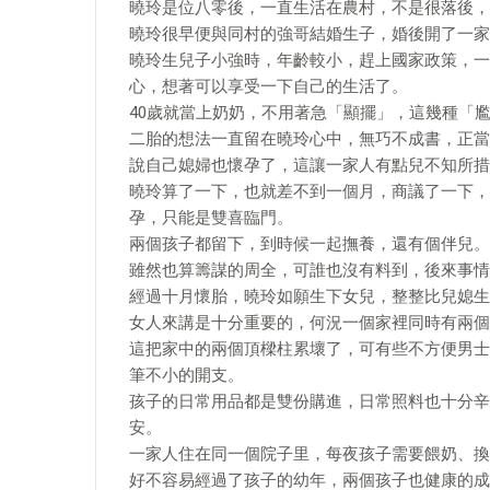
曉玲是位八零後，一直生活在農村，不是很落後，
曉玲很早便與同村的強哥結婚生子，婚後開了一家
曉玲生兒子小強時，年齡較小，趕上國家政策，一
心，想著可以享受一下自己的生活了。
40歲就當上奶奶，不用著急「顯擺」，這幾種「
二胎的想法一直留在曉玲心中，無巧不成書，正當
說自己媳婦也懷孕了，這讓一家人有點兒不知所措
曉玲算了一下，也就差不到一個月，商議了一下，
孕，只能是雙喜臨門。
兩個孩子都留下，到時候一起撫養，還有個伴兒。
雖然也算籌謀的周全，可誰也沒有料到，後來事情
經過十月懷胎，曉玲如願生下女兒，整整比兒媳生
女人來講是十分重要的，何況一個家裡同時有兩個
這把家中的兩個頂樑柱累壞了，可有些不方便男士
筆不小的開支。
孩子的日常用品都是雙份購進，日常照料也十分辛
安。
一家人住在同一個院子里，每夜孩子需要餵奶、換
好不容易經過了孩子的幼年，兩個孩子也健康的成