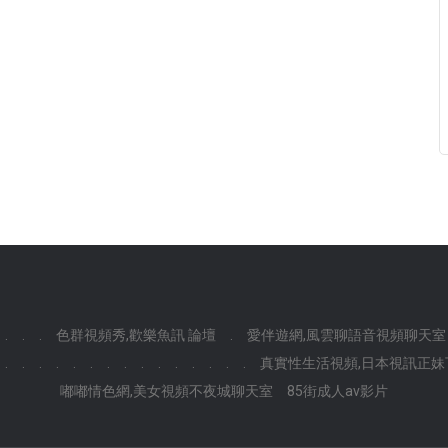
.
.
.
色群視頻秀,歡樂魚訊 論壇
.
愛伴遊網,風雲聊語音視頻聊天室
.
.
.
.
.
.
.
.
.
.
.
.
.
.
.
真實性生活視頻,日本視訊正妹
嘟嘟情色網,美女視頻不夜城聊天室
85街成人av影片