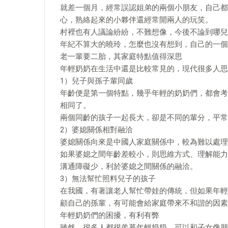
就差一個月，經常誤認姐弟的兩個小朋友，自己都
心，熟絡起來的小夥伴還經常開兩人的玩笑。
村裡也有人議論紛紛，不難想像，今後不論到哪兒
年紀不算大的曉玲，怎麼也沒有想到，自己的一個
老一輩要二胎，其家庭特點值得深思
年輕奶奶在生活中還是比較常見的，現代很多人思
1）兒子與孫子輩同歲
年齡便是第一個特點，幾乎年輕的奶奶們，都會考
相同了。
兩個同齡的孩子一起長大，卻是不同的輩分，平常
2）婆媳關係相對融洽
婆媳關係向來是中國人家庭關係中，較為難以處理
如果婆媳之間年齡差較小，則思維方式、理解能力
溝通障礙少，利於婆媳之間關係的融洽。
3）無法幫忙照料兒子的孩子
在我國，有著讓老人幫忙帶娃的傳統，但如果年輕
顧自己的孫輩，有可能會給家庭帶來不和諧的因素
年輕奶奶們的困擾，有利有弊
雖然，很多人都很羨慕年輕奶奶，可以和子女像朋