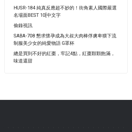
HUSR-184 純真反應超不妙的！街角素人國際嚴選
名場面BEST 10[中文字
偷錄視訊
SABA-708 懇求懷孕成為大叔大肉棒俘虜卑猥下流
制服美少女的純愛物語 G罩杯
總是買到不好的紅棗，牢記4點，紅棗顆顆飽滿，
味道還甜
.
.
.
.
.
.
.
.
.
.
.
.
.
.
.
.
.
.
.
.
.
.
.
.