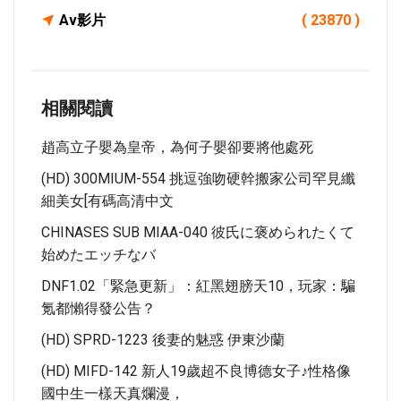
Av影片
( 23870 )
相關閱讀
趙高立子嬰為皇帝，為何子嬰卻要將他處死
(HD) 300MIUM-554 挑逗強吻硬幹搬家公司罕見纖
細美女[有碼高清中文
CHINASES SUB MIAA-040 彼氏に褒められたくて
始めたエッチなバ
DNF1.02「緊急更新」：紅黑翅膀天10，玩家：騙
氪都懶得發公告？
(HD) SPRD-1223 後妻的魅惑 伊東沙蘭
(HD) MIFD-142 新人19歲超不良博德女子♪性格像
國中生一樣天真爛漫，