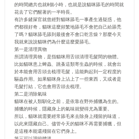
的時間總共也就8個小時，也就是說貓咪舔毛的時間就
花去了它們醒著的一半時長。
有許多鏟屎官就曾經對貓咪舔毛一事產生過疑惑，他
們都很好奇，貓咪這麼頻繁地舔毛不會把自己給舔禿
了嗎？貓咪舔毛舔到最後會不會口乾舌燥？那麼今天
我就來說說貓咪們為什麼這麼愛舔毛。
第一是清理異物
所謂清理異物，是指貓咪用舌頭清理毛髮間的物體。
比如貓咪患上蜱蟲、跳蚤這類寄生蟲的時候，就會出
於本能會用舌頭去梳理毛髮，這能夠起到一定程度的
驅蟲作用。如果貓咪身上沾上了一些東西，又或者是
毛髮打結，它也會用舌頭去梳理。
第二是消除氣味
貓咪在被人類馴化之前，是依靠在野外捕獵為生的。
捕獵的時候，隱藏身上的氣味就變得尤為重要。
所以，貓咪就需要經常舔毛來去除身上殘留的味道，
以此來隱藏自己。儘管今天的貓咪不再需要捕獵，但
是這種本能還殘留在它們身上。
第三可以調節體溫