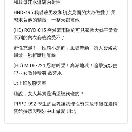
和叔母汗水淋漓內射性
HND-495 我瞞著男友和初次見面的大叔做愛了 我
懇求著他的精液。一整天都被他
(HD) ROYD-015 突然豪雨隱約可見家教大姊平常看
不到的內衣姿態讓受不了
野性充滿！「性感小黑豹」風騷帶勁 誘人費洛蒙
飄散一秒斬斷理智線
(HD) MIDE-721 忍耐叫聲！高潮地獄！追擊沉默侵
犯～女教師輪姦 藍芽水
Ut上班族聊天室
聽說，女人其實是渴望被觸碰的？
PPPD-992 學生的巨乳讓我理性喪失放學後在愛情
賓館持續與明沙中出做愛 川北