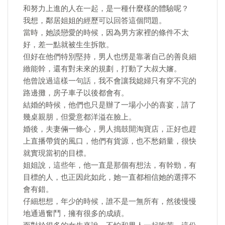
和努力上進的人在一起，是一種什麼樣的體驗呢？
我想，鄰居姐姐的經歷可以回答這個問題。
當時，她談戀愛的時候，因為男方家裡的條件不太
好，差一點就被生生拆散。
但好在他們特別堅持，男人也愣是靠著自己的善良細
緻能幹，還有對未來的規劃，打動了大叔大嬸。
他曾說過這樣一句話，我不會讓我媳婦只有穿不完的
路邊攤，房子車子以後都會有。
結婚的時候，他們也只是辦了一場小小的喜宴，請了
幾桌親朋，但愛意都洋溢在臉上。
婚後，夫妻倆一條心，男人搗鼓開淘寶店，正好也趕
上直播帶貨的風口，他們有貨源，也不愁銷量，很快
就實現當初的目標。
姐姐說，這些年，他一直是那個有想法，有幹勁，有
目標的人，也正因此如此，她一直都相信她的選擇不
會有錯。
仔細想想，年少的時候，誰不是一無所有，然後慢慢
地通過奮鬥，擁有很多的成績。