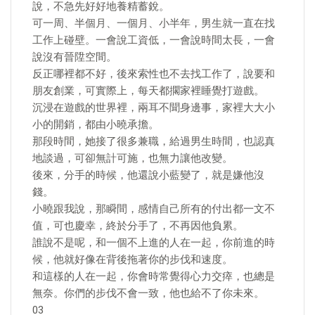
說，不急先好好地養精蓄銳。
可一周、半個月、一個月、小半年，男生就一直在找
工作上碰壁。一會說工資低，一會說時間太長，一會
說沒有晉陞空間。
反正哪裡都不好，後來索性也不去找工作了，說要和
朋友創業，可實際上，每天都擱家裡睡覺打遊戲。
沉浸在遊戲的世界裡，兩耳不聞身邊事，家裡大大小
小的開銷，都由小曉承擔。
那段時間，她接了很多兼職，給過男生時間，也認真
地談過，可卻無計可施，也無力讓他改變。
後來，分手的時候，他還說小藍變了，就是嫌他沒
錢。
小曉跟我說，那瞬間，感情自己所有的付出都一文不
值，可也慶幸，終於分手了，不再因他負累。
誰說不是呢，和一個不上進的人在一起，你前進的時
候，他就好像在背後拖著你的步伐和速度。
和這樣的人在一起，你會時常覺得心力交瘁，也總是
無奈。你們的步伐不會一致，他也給不了你未來。
03