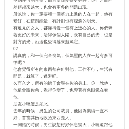
不到任何的希望，而且當你變得更好時，你們之間的
差距越來越大，也會有更多的問題出現。
所以說，你一定要和一個努力上進的人在一起，他有
變好，在積攢能量，有計劃也有燦爛的明天。
有遠見的女人，都懂得愛一個有上進心的人。你們奔
著更好的未來，活得像個太陽，既有自己的光，也是
對方的光，沿途也愛得越來越篤定。
02
講真的，和一個完全喪氣，低氣壓的人在一起有多可
怕呢？
他會覺得所有的東西都在針對他，工作不行，生活有
問題，就算了，逃避吧。
久而久之，所有的擔子會壓在你的身上。你一說他，
他還會跟你急，覺得你變了，也帶著有色眼鏡在看
他。
朋友小曉便是如此。
去年的時候，男生的公司裁員，他因為業績一直不
好，首當其衝地收拾東西走人。
一開始的時候，男生說想好好休息幾天，小曉還跟他