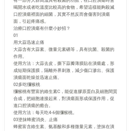
有一部分人群高溫具有殺菌的功效，在口腔潰瘍時會
喝開水或者吃溫度比較高的食物，希望這樣能夠殺滅
口腔潰瘍裡面的細菌，其實不然反而會傷害到潰瘍
面，引起疼痛感。
治療口腔潰瘍有什麼小妙招？
01
用大蒜迅速止痛
大蒜含有大蒜素、微量元素硒等，具有抗菌、殺菌的
作用。
使用方法：大蒜去皮，撕下蒜瓣薄膜貼在潰瘍處，形
成短期保護膜，隔離外界刺激，減少傷口滲出、保護
潰瘍面乾燥並迅速止痛。
02多吃獼猴桃
獼猴桃有豐富的維生素C，能促進膠原蛋白及細胞間質
合成，把細胞連接起來，對潰瘍面形成保護作用，促
進口腔潰瘍的癒合。
使用方法：每天吃4-6個獼猴桃。
03塗抹蜂蜜消炎、止痛
蜂蜜富含維生素、氨基酸和多種微量元素，塗抹在潰